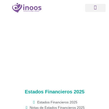
Ir
al
contenido
Acerca de nosotros
Servicios Inoos
Nuestras Sedes
Atención al usuario
Estados Financieros
Estados Financieros 2025
Estados Financieros 2025
Notas de Estados Financieros 2025